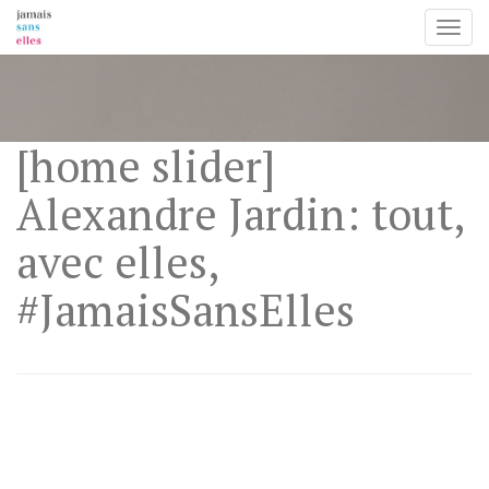
Toggl
Skip
to
content
[home slider]
Alexandre Jardin: tout,
avec elles,
#JamaisSansElles
Alexandre Jardin: tout, avec elles,