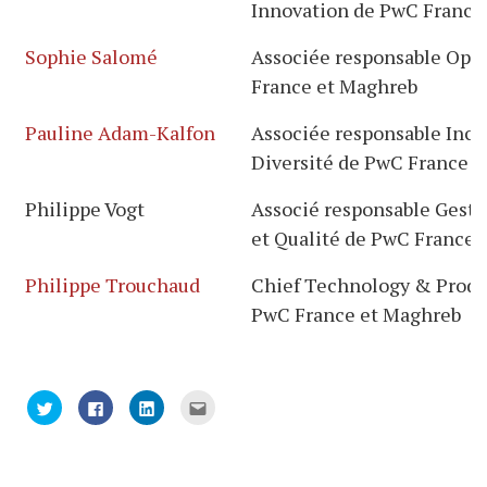
Innovation de PwC France
Sophie Salomé
Associée responsable Opé
France et Maghreb
Pauline Adam-Kalfon
Associée responsable Incl
Diversité de PwC France 
Philippe Vogt
Associé responsable Gesti
et Qualité de PwC France 
Philippe Trouchaud
Chief Technology & Produc
PwC France et Maghreb
Cliquez
Cliquez
Cliquez
Cliquez
pour
pour
pour
pour
partager
partager
partager
envoyer
sur
sur
sur
par
Twitter(ouvre
Facebook(ouvre
LinkedIn(ouvre
e-
dans
dans
dans
mail
une
une
une
à