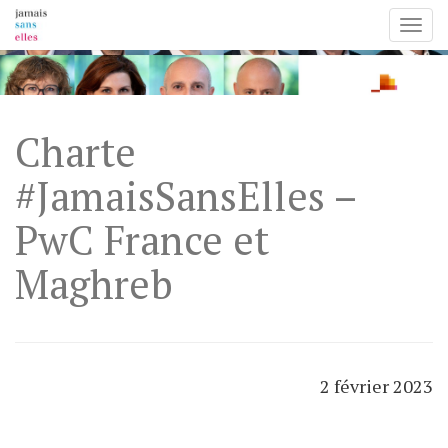
Toggl
Skip
to
content
Charte
#JamaisSansElles –
PwC France et
Maghreb
2 février 2023