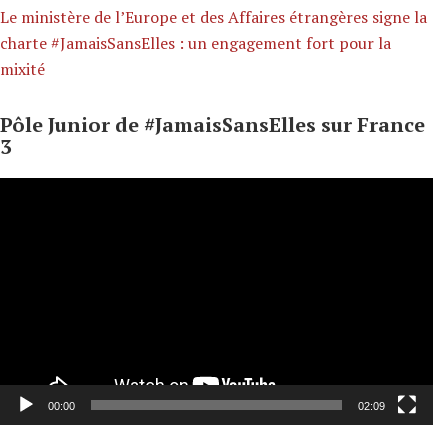
Le ministère de l’Europe et des Affaires étrangères signe la
charte #JamaisSansElles : un engagement fort pour la
mixité
Pôle Junior de #JamaisSansElles sur France
3
Lecteur
vidéo
00:00
02:09