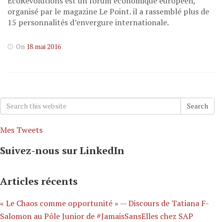
EcoRévolutions est un forum économique européen,
organisé par le magazine Le Point. il a rassemblé plus de
15 personnalités d’envergure internationale.
On
18 mai 2016
Search
Search
for:
Mes Tweets
Suivez-nous sur LinkedIn
Articles récents
« Le Chaos comme opportunité » — Discours de Tatiana F-
Salomon au Pôle Junior de #JamaisSansElles chez SAP