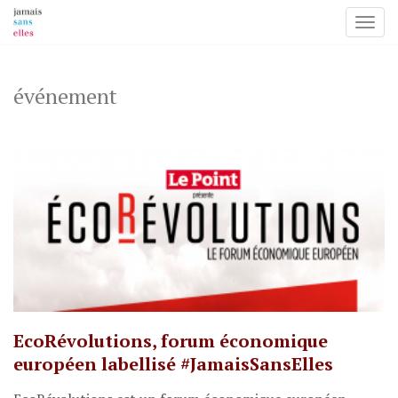
Toggl
Skip
to
content
événement
EcoRévolutions, forum économique
européen labellisé #JamaisSansElles