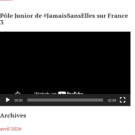
Pôle Junior de #JamaisSansElles sur France
3
Lecteur
vidéo
00:00
02:09
Archives
avril 2026