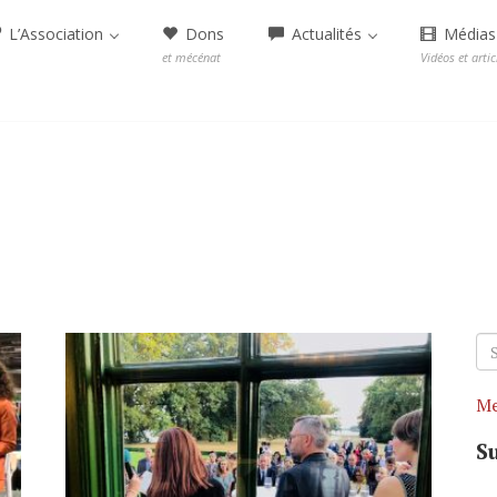
L’Association
Dons
Actualités
Médias
et mécénat
Vidéos et artic
Se
fo
Me
S