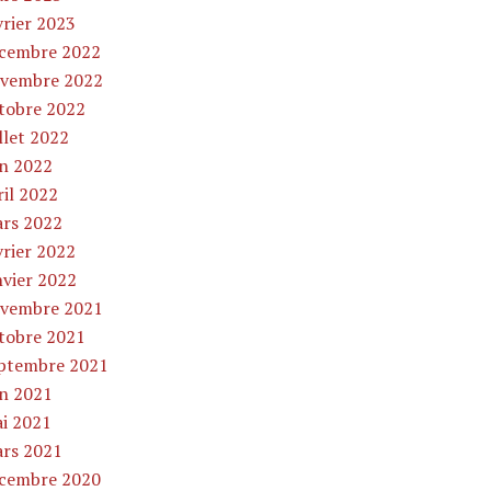
vrier 2023
cembre 2022
vembre 2022
tobre 2022
illet 2022
in 2022
ril 2022
rs 2022
vrier 2022
nvier 2022
vembre 2021
tobre 2021
ptembre 2021
in 2021
i 2021
rs 2021
cembre 2020