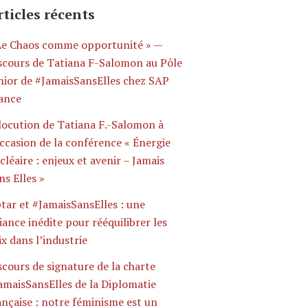
rticles récents
Le Chaos comme opportunité » —
scours de Tatiana F-Salomon au Pôle
nior de #JamaisSansElles chez SAP
ance
locution de Tatiana F.-Salomon à
occasion de la conférence « Énergie
cléaire : enjeux et avenir – Jamais
ns Elles »
tar et #JamaisSansElles : une
liance inédite pour rééquilibrer les
ix dans l’industrie
scours de signature de la charte
amaisSansElles de la Diplomatie
ançaise : notre féminisme est un