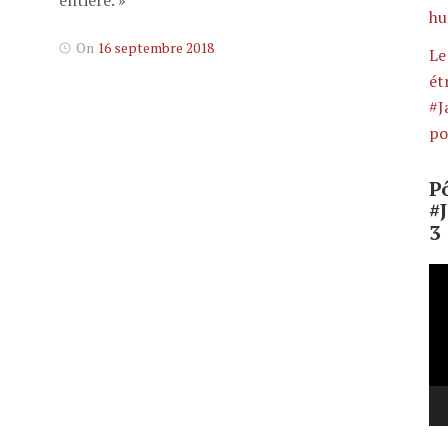
hu
On
16 septembre 2018
Le
ét
#J
po
Po
#
3
Le
vi