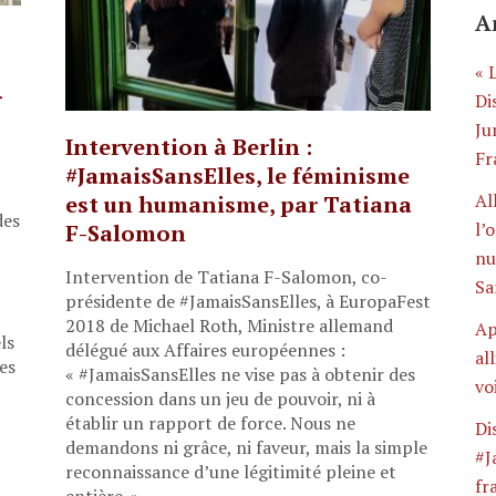
A
« 
r
Di
Ju
Intervention à Berlin :
Fr
#JamaisSansElles, le féminisme
Al
est un humanisme, par Tatiana
des
l’
F-Salomon
nu
Intervention de Tatiana F-Salomon, co-
Sa
présidente de #JamaisSansElles, à EuropaFest
2018 de Michael Roth, Ministre allemand
Ap
ls
délégué aux Affaires européennes :
al
es
« #JamaisSansElles ne vise pas à obtenir des
vo
concession dans un jeu de pouvoir, ni à
établir un rapport de force. Nous ne
Di
demandons ni grâce, ni faveur, mais la simple
#J
reconnaissance d’une légitimité pleine et
fr
entière. »