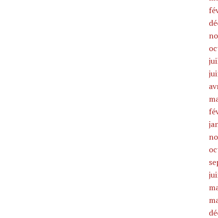
fé
dé
no
oc
ju
ju
av
ma
fé
ja
no
oc
se
ju
ma
ma
dé