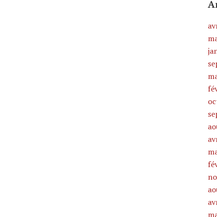
A
av
ma
ja
se
ma
fé
oc
se
ao
av
ma
fé
no
ao
av
ma