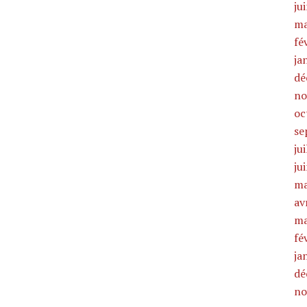
ju
ma
fé
ja
dé
no
oc
se
ju
ju
ma
av
ma
fé
ja
dé
no