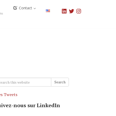
Contact
LinkedIn
Twitter
Instagram
les
arch
Search
r:
s Tweets
uivez-nous sur LinkedIn