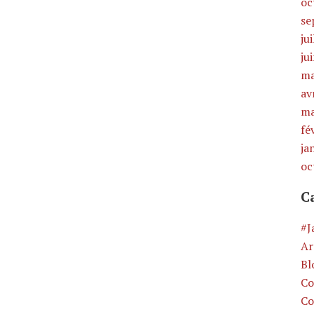
oc
se
ju
ju
ma
av
ma
fé
ja
oc
C
#J
Ar
Bl
Co
Co