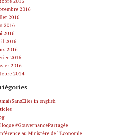
tobre 2016
ptembre 2016
illet 2016
in 2016
i 2016
ril 2016
rs 2016
vrier 2016
nvier 2016
tobre 2014
atégories
amaisSansElles in english
ticles
og
lloque #GouvernancePartagée
nférence au Ministère de l'Économie