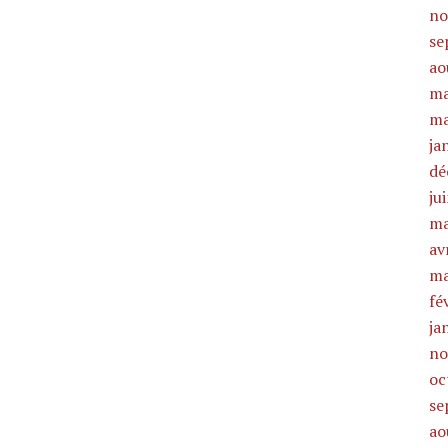
no
se
ao
ma
ma
ja
dé
ju
ma
av
ma
fé
ja
no
oc
se
ao