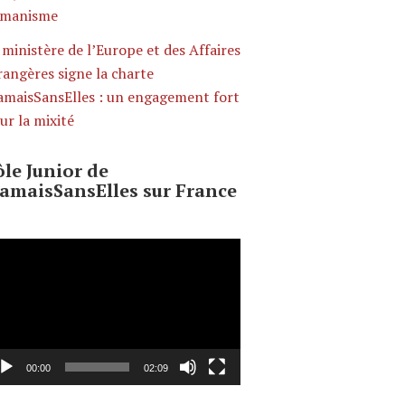
manisme
 ministère de l’Europe et des Affaires
rangères signe la charte
amaisSansElles : un engagement fort
ur la mixité
̂le Junior de
JamaisSansElles sur France
cteur
déo
00:00
02:09