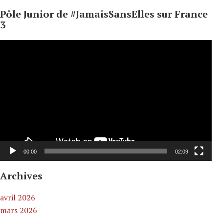
Pôle Junior de #JamaisSansElles sur France
3
Lecteur
vidéo
00:00
02:09
Archives
avril 2026
mars 2026