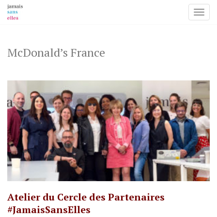
Toggl
Skip
to
content
McDonald’s France
Atelier du Cercle des Partenaires
#JamaisSansElles