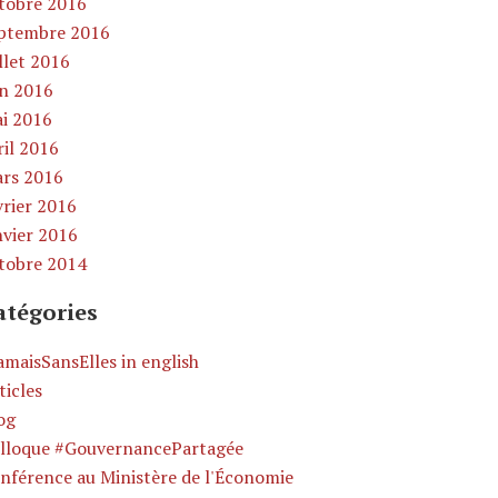
tobre 2016
ptembre 2016
illet 2016
in 2016
i 2016
ril 2016
rs 2016
vrier 2016
nvier 2016
tobre 2014
atégories
amaisSansElles in english
ticles
og
lloque #GouvernancePartagée
nférence au Ministère de l'Économie