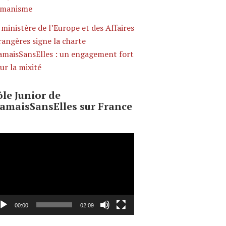
manisme
 ministère de l’Europe et des Affaires
rangères signe la charte
amaisSansElles : un engagement fort
ur la mixité
̂le Junior de
JamaisSansElles sur France
cteur
déo
00:00
02:09