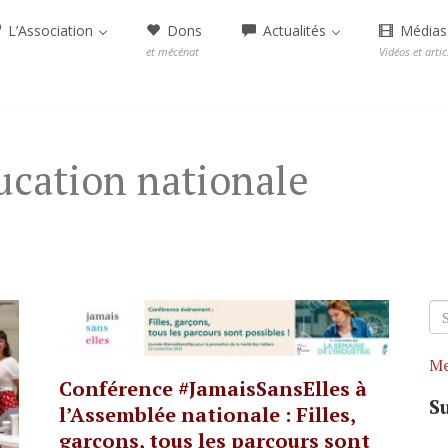
L’Association
Dons
Actualités
Médias
et mécénat
Vidéos et artic
ducation nationale
Se
fo
Me
Conférence #JamaisSansElles à
S
l’Assemblée nationale : Filles,
garçons, tous les parcours sont