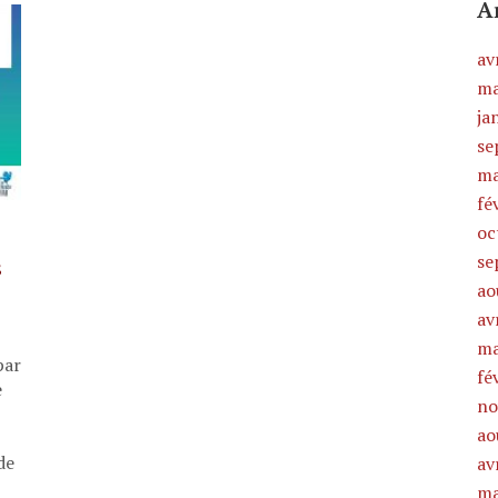
A
av
ma
ja
se
ma
fé
oc
se
s
ao
av
ma
par
fé
e
no
ao
de
av
ma