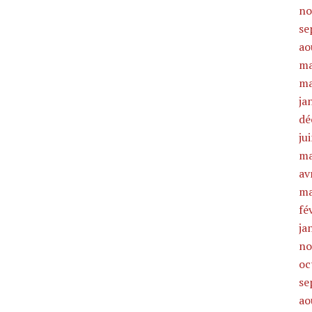
no
se
ao
ma
ma
ja
dé
ju
ma
av
ma
fé
ja
no
oc
se
ao