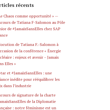
rticles récents
Le Chaos comme opportunité » —
scours de Tatiana F-Salomon au Pôle
nior de #JamaisSansElles chez SAP
ance
locution de Tatiana F.-Salomon à
occasion de la conférence « Énergie
cléaire : enjeux et avenir – Jamais
ns Elles »
tar et #JamaisSansElles : une
liance inédite pour rééquilibrer les
ix dans l’industrie
scours de signature de la charte
amaisSansElles de la Diplomatie
ançaise : notre féminisme est un