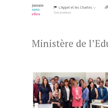
Menu
L’Appel et les Chartes
Texte fondateur
Skip
to
content
Ministère de l’E