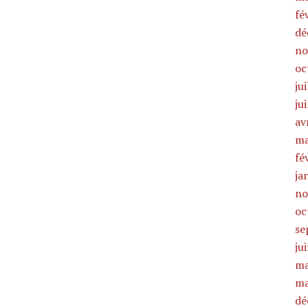
fé
dé
no
oc
ju
ju
av
ma
fé
ja
no
oc
se
ju
ma
ma
dé