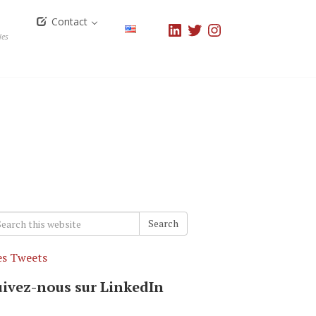
Contact
LinkedIn
Twitter
Instagram
les
arch
Search
r:
s Tweets
uivez-nous sur LinkedIn