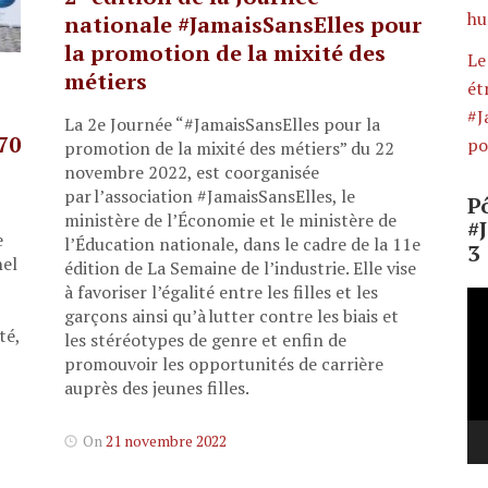
hu
nationale #JamaisSansElles pour
la promotion de la mixité des
Le
métiers
ét
#J
La 2e Journée “#JamaisSansElles pour la
70
po
promotion de la mixité des métiers” du 22
novembre 2022, est coorganisée
par l’association #JamaisSansElles, le
Po
ministère de l’Économie et le ministère de
#
e
l’Éducation nationale, dans le cadre de la 11e
3
hel
édition de La Semaine de l’industrie. Elle vise
à favoriser l’égalité entre les filles et les
Le
garçons ainsi qu’à lutter contre les biais et
vi
té,
les stéréotypes de genre et enfin de
promouvoir les opportunités de carrière
auprès des jeunes filles.
On
21 novembre 2022