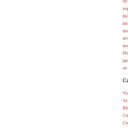
oc
se
ju
ju
ma
av
ma
fé
ja
oc
C
#J
Ar
Bl
Co
Co