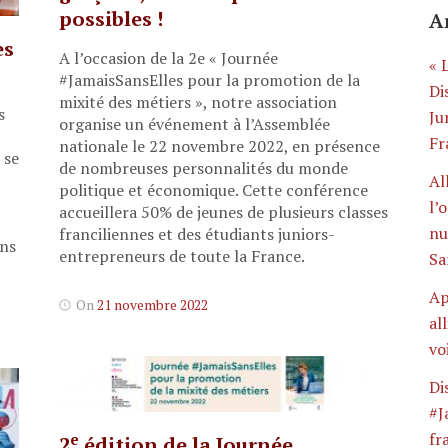
possibles !
A
es
A l’occasion de la 2e « Journée
« 
#JamaisSansElles pour la promotion de la
Di
mixité des métiers », notre association
s
Ju
organise un événement à l’Assemblée
Fr
nationale le 22 novembre 2022, en présence
 se
de nombreuses personnalités du monde
Al
politique et économique. Cette conférence
l’
accueillera 50% de jeunes de plusieurs classes
nu
franciliennes et des étudiants juniors-
uns
entrepreneurs de toute la France.
Sa
Ap
On
21 novembre 2022
al
vo
Di
#J
fr
e
2
édition de la Journée