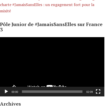
charte #JamaisSansElles : un engagement fort pour la
mixité
Pôle Junior de #JamaisSansElles sur France
3
Lecteur
vidéo
00:00
02:09
Archives