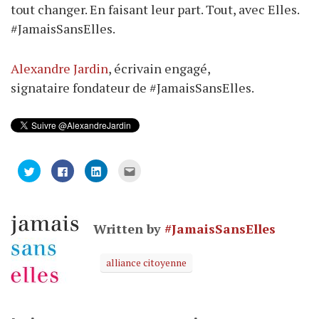
tout changer. En faisant leur part. Tout, avec Elles.
#JamaisSansElles.
Alexandre Jardin
, écrivain engagé,
signataire fondateur de #JamaisSansElles.
Cliquez
Cliquez
Cliquez
Cliquez
pour
pour
pour
pour
partager
partager
partager
envoyer
sur
sur
sur
par
Twitter(ouvre
Facebook(ouvre
LinkedIn(ouvre
e-
dans
dans
dans
mail
une
une
une
à
Written by
#JamaisSansElles
nouvelle
nouvelle
nouvelle
un
fenêtre)
fenêtre)
fenêtre)
ami(ouvre
dans
une
alliance citoyenne
nouvelle
fenêtre)