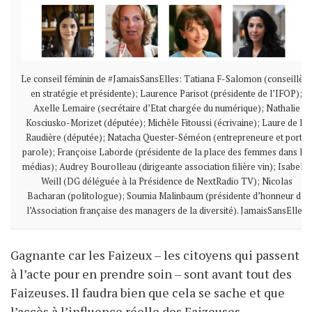
Le conseil féminin de #JamaisSansElles: Tatiana F-Salomon (conseillère
en stratégie et présidente); Laurence Parisot (présidente de l’IFOP);
Axelle Lemaire (secrétaire d’Etat chargée du numérique); Nathalie
Kosciusko-Morizet (députée); Michèle Fitoussi (écrivaine); Laure de la
Raudière (députée); Natacha Quester-Séméon (entrepreneure et porte
parole); Françoise Laborde (présidente de la place des femmes dans les
médias); Audrey Bourolleau (dirigeante association filière vin); Isabelle
Weill (DG déléguée à la Présidence de NextRadio TV); Nicolas
Bacharan (politologue); Soumia Malinbaum (présidente d’honneur de
l’Association française des managers de la diversité). JamaisSansElles
Gagnante car les Faizeux – les citoyens qui passent
à l’acte pour en prendre soin – sont avant tout des
Faizeuses. Il faudra bien que cela se sache et que
l’accès à l’influence réelle des Faizeuses