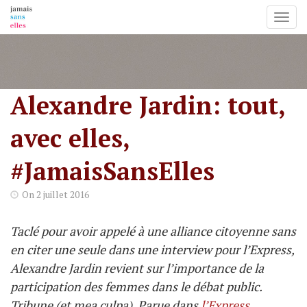
Toggl
Skip
to
content
Alexandre Jardin: tout,
avec elles,
#JamaisSansElles
On
2 juillet 2016
Taclé pour avoir appelé à une alliance citoyenne sans
en citer une seule dans une interview pour l’Express,
Alexandre Jardin revient sur l’importance de la
participation des femmes dans le débat public.
Tribune (et mea culpa). Parue dans
l’Express
.