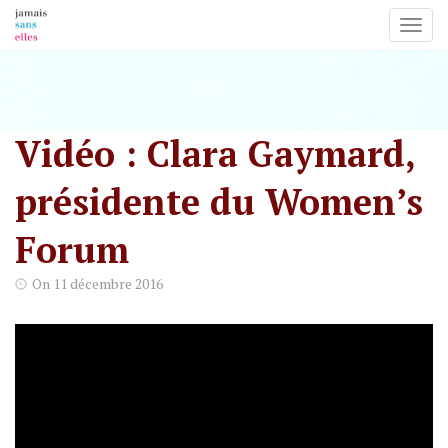
Toggl
Skip
to
content
Vidéo : Clara Gaymard,
présidente du Women’s
Forum
On
11 décembre 2016