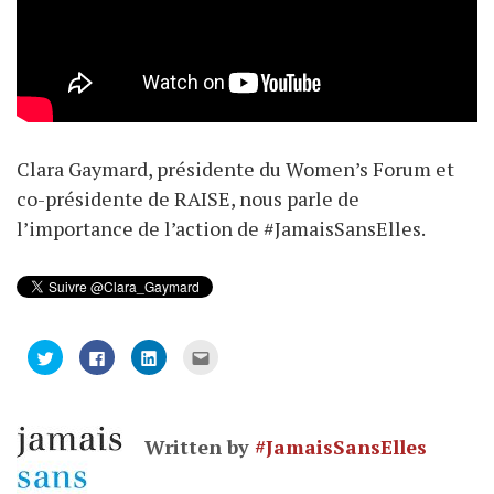
Clara Gaymard, présidente du Women’s Forum et
co-présidente de RAISE, nous parle de
l’importance de l’action de #JamaisSansElles.
Cliquez
Cliquez
Cliquez
Cliquez
pour
pour
pour
pour
partager
partager
partager
envoyer
sur
sur
sur
par
Twitter(ouvre
Facebook(ouvre
LinkedIn(ouvre
e-
dans
dans
dans
mail
une
une
une
à
Written by
#JamaisSansElles
nouvelle
nouvelle
nouvelle
un
fenêtre)
fenêtre)
fenêtre)
ami(ouvre
dans
une