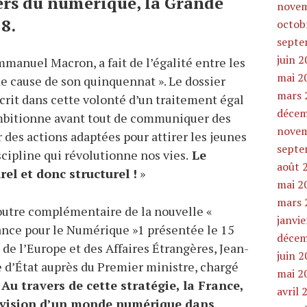
rs du numérique, la Grande
novem
8.
octob
septe
juin 
manuel Macron, a fait de l’égalité entre les
mai 2
 cause de son quinquennat ». Le dossier
mars 
scrit dans cette volonté d’un traitement égal
décem
bitionne avant tout de communiquer des
novem
des actions adaptées pour attirer les jeunes
septe
scipline qui révolutionne nos vies.
Le
août 
el et donc structurel !
»
mai 2
mars 
tre complémentaire de la nouvelle «
janvi
rance pour le Numérique »1 présentée le 15
décem
de l’Europe et des Affaires Étrangères, Jean-
juin 
re d’État auprès du Premier ministre, chargé
mai 2
Au travers de cette stratégie, la France,
avril 
sa vision d’un monde numérique dans