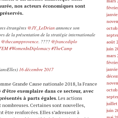
mars 
surée, nos acteurs économiques sont
févrie
 préservés.
janvi
novem
ires étrangères
@JY_LeDrian
annonce son
octob
rs de la présentation de la stratégie internationale
septe
e
@thecampprovence
. ????
@francediplo
août 
STEM
#WomenInDiplomacy
#TheCamp
juin 
mars 
févrie
ansElles)
16 décembre 2017
janvi
décem
novem
me Grande Cause nationale 2018, la France
octob
 d’être exemplaire dans ce secteur, avec
septe
résentés à parts égales
. Les actions
juille
nt nombreuses. Certaines sont nouvelles,
juin 
t être renforcées. Elles s’adressent à
mai 2