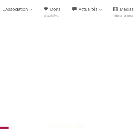
L’Association
Dons
Actualités
Médias
et mécénat
Vidéos et artic