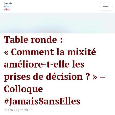
Toggl
Skip
to
content
Table ronde :
« Comment la mixité
améliore-t-elle les
prises de décision ? » –
Colloque
#JamaisSansElles
On
17 juin 2019