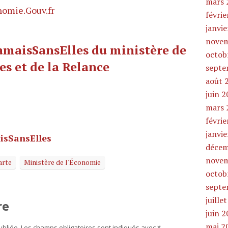
mars 
omie.Gouv.fr
févrie
janvi
novem
JamaisSansElles du ministère de
octob
es et de la Relance
septe
août 
juin 
mars 
févrie
janvi
isSansElles
décem
novem
arte
Ministère de l'Économie
octob
septe
juille
re
juin 
mai 2
bliée.
Les champs obligatoires sont indiqués avec
*