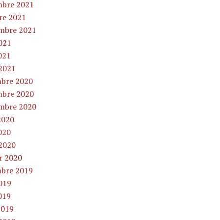
bre 2021
re 2021
mbre 2021
2021
021
2021
bre 2020
bre 2020
mbre 2020
2020
020
2020
er 2020
bre 2019
2019
019
2019