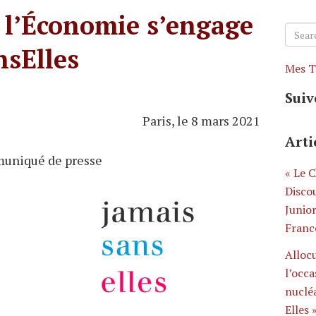
 l’Économie s’engage
Searc
for:
nsElles
Mes T
Suiv
Paris, le 8 mars 2021
Arti
uniqué de presse
« Le 
Disco
Junio
Franc
Alloc
l’occa
nucléa
Elles 