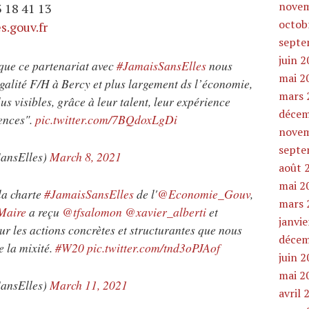
novem
3 18 41 13
octob
.gouv.fr
septe
juin 
 que ce partenariat avec
#JamaisSansElles
nous
mai 2
égalité F/H à Bercy et plus largement ds l’économie,
mars 
s visibles, grâce à leur talent, leur expérience
décem
ences".
pic.twitter.com/7BQdoxLgDi
novem
septe
ansElles)
March 8, 2021
août 
mai 2
 la charte
#JamaisSansElles
de l'
@Economie_Gouv
,
mars 
Maire
a reçu
@tfsalomon
@xavier_alberti
et
janvi
sur les actions concrètes et structurantes que nous
décem
 la mixité.
#W20
pic.twitter.com/tnd3oPJAof
juin 
mai 2
ansElles)
March 11, 2021
avril 