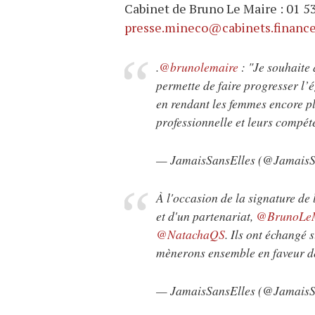
Cabinet de Bruno Le Maire : 01 5
presse.mineco@cabinets.finances
.
@brunolemaire
: "Je souhaite
permette de faire progresser l’
en rendant les femmes encore plu
professionnelle et leurs compét
— JamaisSansElles (@JamaisS
À l'occasion de la signature de
et d'un partenariat,
@BrunoLe
@NatachaQS
. Ils ont échangé 
mènerons ensemble en faveur de
— JamaisSansElles (@JamaisS