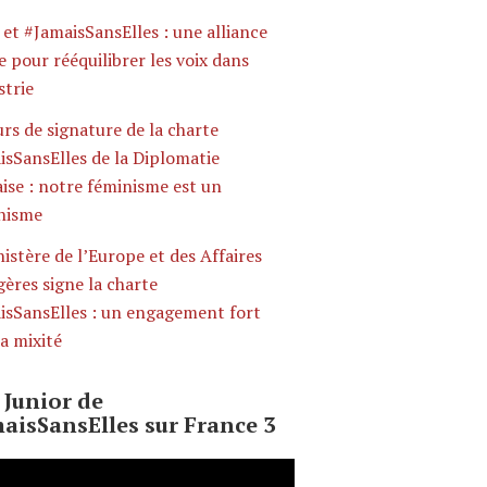
et #JamaisSansElles : une alliance
e pour rééquilibrer les voix dans
strie
rs de signature de la charte
isSansElles de la Diplomatie
ise : notre féminisme est un
nisme
istère de l’Europe et des Affaires
ères signe la charte
isSansElles : un engagement fort
a mixité
e Junior de
aisSansElles sur France 3
ur