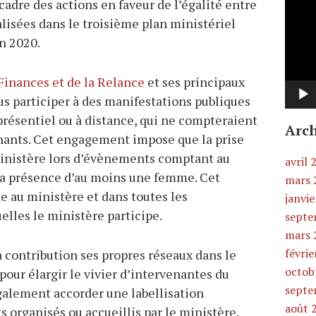
cadre des actions en faveur de l’égalité entre
vidéo
isées dans le troisième plan ministériel
n 2020.
Finances et de la Relance
et ses principaux
us participer à des manifestations publiques
résentiel ou à distance, qui ne compteraient
Arch
ants. Cet engagement impose que la prise
ministère lors d’évènements comptant au
avril 
 la présence d’au moins une femme. Cet
mars 
 au ministère et dans toutes les
janvi
elles le ministère participe.
septe
mars 
févrie
 contribution ses propres réseaux dans le
octob
our élargir le vivier d’intervenantes du
septe
également accorder une labellisation
août 
organisés ou accueillis par le ministère.