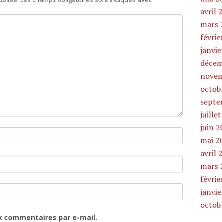
avril 
mars 
févrie
janvi
décem
novem
octob
septe
juille
juin 
mai 2
avril 
mars 
févrie
janvi
octob
x commentaires par e-mail.