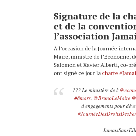
Signature de la ch
et de la conventio
l’association Jama
À l’occasion de la Journée intern
Maire, ministre de l’Economie, de
Salomon et Xavier Alberti, co-pré
ont signé ce jour la
charte #Jama
??? Le ministère de l’
@econ
#8mars
,
@BrunoLeMaire
@
d'engagements pour déve
#JournéeDesDroitsDesF
— JamaisSansEll