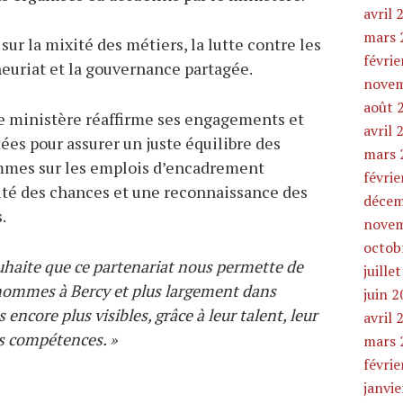
avril 
mars 
r la mixité des métiers, la lutte contre les
févrie
neuriat et la gouvernance partagée.
novem
août 
 le ministère réaffirme ses engagements et
avril 
es pour assurer un juste équilibre des
mars 
mes sur les emplois d’encadrement
févrie
lité des chances et une reconnaissance des
décem
.
novem
octob
ouhaite que ce partenariat nous permette de
juille
 hommes à Bercy et plus largement dans
juin 
ncore plus visibles, grâce à leur talent, leur
avril 
rs compétences. »
mars 
févrie
janvi