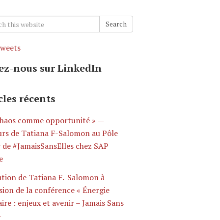
h
Search
weets
ez-nous sur LinkedIn
cles récents
Chaos comme opportunité » —
urs de Tatiana F-Salomon au Pôle
r de #JamaisSansElles chez SAP
e
ution de Tatiana F.-Salomon à
sion de la conférence « Énergie
ire : enjeux et avenir – Jamais Sans
»