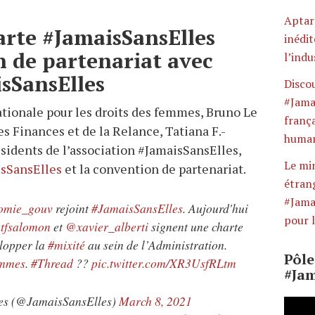
Aptar 
arte #JamaisSansElles
inédit
n de partenariat avec
l’indu
isSansElles
Discou
#Jama
ationale pour les droits des femmes, Bruno Le
frança
s Finances et de la Relance, Tatiana F.-
huma
sidents de l’association #JamaisSansElles,
Le min
isSansElles
et la convention de partenariat.
étrang
#Jama
omie_gouv
rejoint
#JamaisSansElles
. Aujourd'hui
pour l
tfsalomon
et
@xavier_alberti
signent une charte
lopper la
#mixité
au sein de l’Administration.
Pôl
emmes
.
#Thread
??
pic.twitter.com/XR3UsfRLtm
#Jam
es (@JamaisSansElles)
March 8, 2021
Lecte