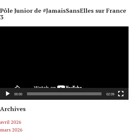
Pôle Junior de #JamaisSansElles sur France
3
Lecteur
vidéo
00:00
02:09
Archives
avril 2026
mars 2026