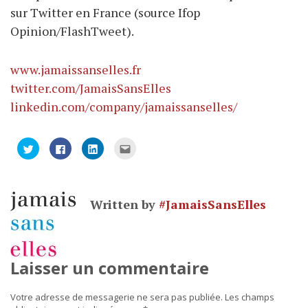
sur Twitter en France (source Ifop
Opinion/FlashTweet).
www.jamaissanselles.fr
twitter.com/JamaisSansElles
linkedin.com/company/jamaissanselles/
Cliquez
Cliquez
Cliquez
Cliquez
pour
pour
pour
pour
partager
partager
partager
envoyer
sur
sur
sur
par
Twitter(ouvre
Facebook(ouvre
LinkedIn(ouvre
e-
dans
dans
dans
mail
une
une
une
à
Written by
#JamaisSansElles
nouvelle
nouvelle
nouvelle
un
fenêtre)
fenêtre)
fenêtre)
ami(ouvre
dans
une
nouvelle
fenêtre)
Laisser un commentaire
Votre adresse de messagerie ne sera pas publiée.
Les champs