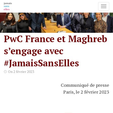
Toggl
Skip
to
content
PwC France et Maghreb
s’engage avec
#JamaisSansElles
On
2 février 2023
Communiqué de presse
Paris, le 2 février 2023